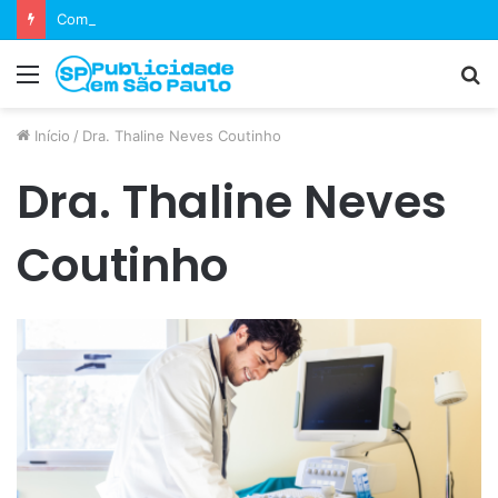
Como equipes decidem se um jogo merece uma sequência?
Menu
P
p
Início
/
Dra. Thaline Neves Coutinho
Dra. Thaline Neves
Coutinho