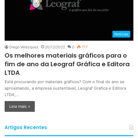
Noticias
Diego Velázquez
20/12/2022
0
717
Os melhores materiais gráficos para o
fim de ano da Leograf Gráfica e Editora
LTDA
Está procurando por materiais gráficos? Com o final do ano se
aproximando, a empresa sustentável, Leograf Grafica e Editora
LTDA,…
Leia mais »
Artigos Recentes