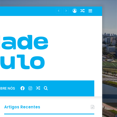
Entrar
Artigo
Barra
aleatório
Lateral
Facebook
Instagram
Artigo
Procurar
BRE NÓS
aleatório
por
Artigos Recentes