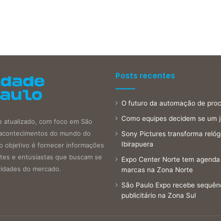
Posts recentes
O futuro da automação de proce
Como equipes decidem se um 
e atualizado, com foco em São
is acontecimentos do mundo do
Sony Pictures transforma reló
Ibirapuera
o objetivo é fornecer informações
antes e entusiastas que buscam se
Expo Center Norte tem agenda 
vidades do mercado.
marcas na Zona Norte
São Paulo Expo recebe sequên
publicitário na Zona Sul