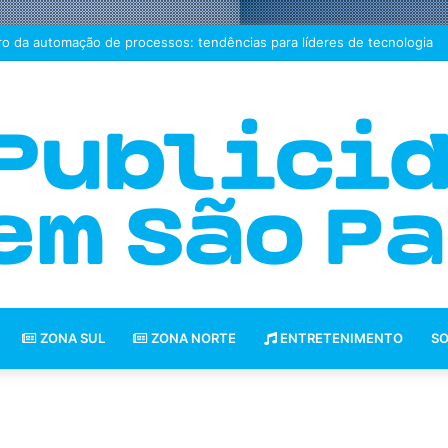
ro da automação de processos: tendências para líderes de tecnologia
ZONA SUL
ZONA NORTE
ENTRETENIMENTO
SO