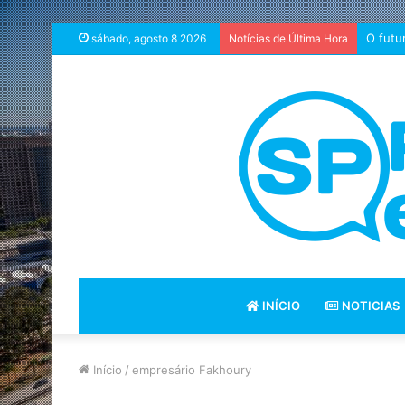
O futu
sábado, agosto 8 2026
Notícias de Última Hora
INÍCIO
NOTICIAS
Início
/
empresário Fakhoury