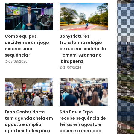
Como equipes
Sony Pictures
decidem se um jogo
transforma relógio
merece uma
de rua em cenário do
sequência?
Homem-Aranha no
Ibirapuera
03/08/2026
31/07/2026
Expo Center Norte
São Paulo Expo
tem agenda cheia em
recebe sequência de
agosto e amplia
feiras em agosto e
oportunidades para
aquece o mercado