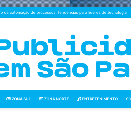
ro da automação de processos: tendências para líderes de tecnologia
ZONA SUL
ZONA NORTE
ENTRETENIMENTO
SO