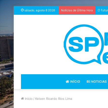
O futu
sábado, agosto 8 2026
Notícias de Última Hora
INÍCIO
NOTICIAS
Início
/
Kelsen Ricardo Rios Lima