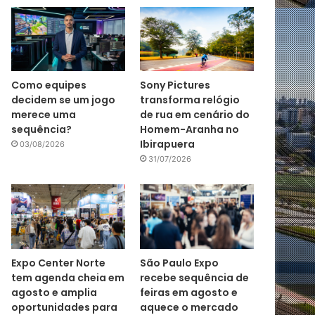
Como equipes
Sony Pictures
decidem se um jogo
transforma relógio
merece uma
de rua em cenário do
sequência?
Homem-Aranha no
Ibirapuera
03/08/2026
31/07/2026
Expo Center Norte
São Paulo Expo
tem agenda cheia em
recebe sequência de
agosto e amplia
feiras em agosto e
oportunidades para
aquece o mercado