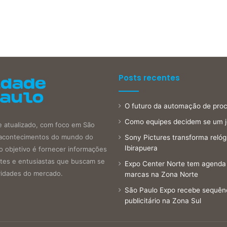
Posts recentes
O futuro da automação de proce
Como equipes decidem se um 
e atualizado, com foco em São
is acontecimentos do mundo do
Sony Pictures transforma reló
Ibirapuera
o objetivo é fornecer informações
antes e entusiastas que buscam se
Expo Center Norte tem agenda 
vidades do mercado.
marcas na Zona Norte
São Paulo Expo recebe sequên
publicitário na Zona Sul