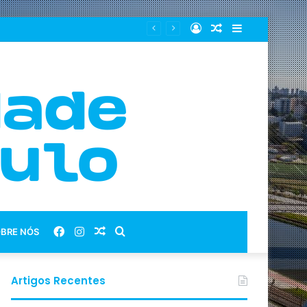
Entrar
Artigo
Barra
aleatório
Lateral
Facebook
Instagram
Artigo
Procurar
BRE NÓS
aleatório
por
Artigos Recentes