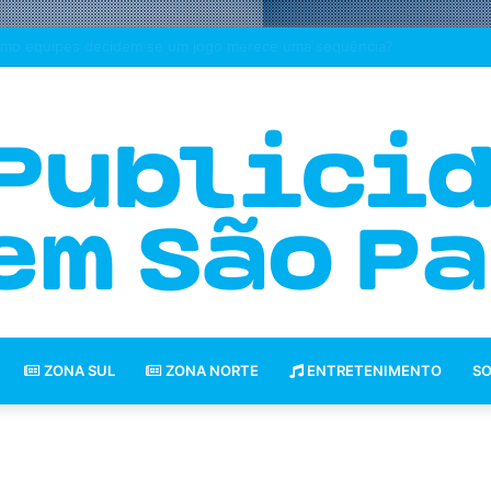
ny Pictures transforma relógio de rua em cenário do Homem-Aranha no 
ZONA SUL
ZONA NORTE
ENTRETENIMENTO
SO