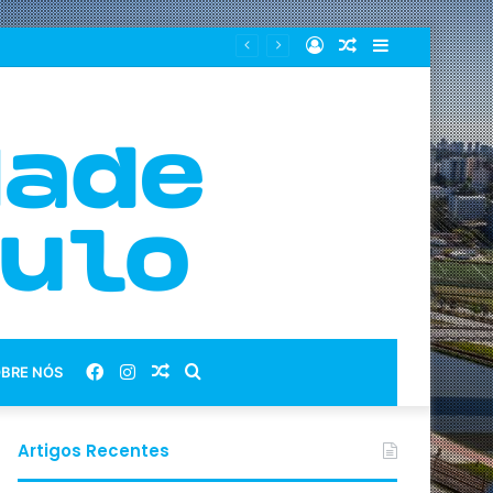
Entrar
Artigo
Barra
Ibirapuera
aleatório
Lateral
Facebook
Instagram
Artigo
Procurar
BRE NÓS
aleatório
por
Artigos Recentes