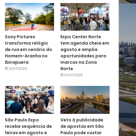
Sony Pictures
Expo Center Norte
transforma relógio
tem agenda cheia em
de rua em cenário do
agosto e amplia
Homem-Aranha no
oportunidades para
Ibirapuera
marcas na Zona
Norte
31/07/2026
31/07/2026
São Paulo Expo
Veto à publicidade
recebe sequência de
de apostas em São
feiras em agosto e
Paulo pode custar