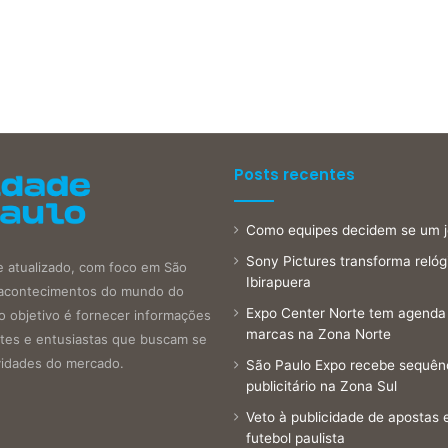
Posts recentes
Como equipes decidem se um 
Sony Pictures transforma reló
e atualizado, com foco em São
Ibirapuera
is acontecimentos do mundo do
Expo Center Norte tem agenda 
o objetivo é fornecer informações
marcas na Zona Norte
antes e entusiastas que buscam se
vidades do mercado.
São Paulo Expo recebe sequên
publicitário na Zona Sul
Veto à publicidade de apostas 
futebol paulista