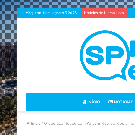
So
quarta-feira, agosto 5 2026
Notícias de Última Hora
INÍCIO
NOTICIAS
Início
/
O que aconteceu com Kelsem Ricardo Rios Lima