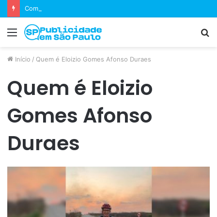
Como equipes decidem se um jogo merece uma sequência?
Menu
P
p
Início
/
Quem é Eloizio Gomes Afonso Duraes
Quem é Eloizio
Gomes Afonso
Duraes