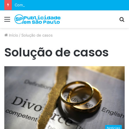
Como equipes decidem se um jogo merece uma sequência?
Menu
P
p
Início
/
Solução de casos
Solução de casos
Noticias