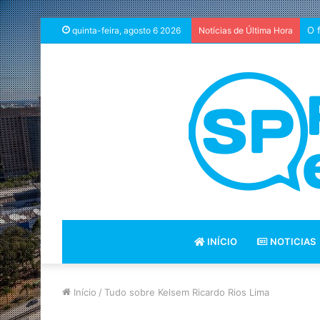
O 
quinta-feira, agosto 6 2026
Notícias de Última Hora
INÍCIO
NOTICIAS
Início
/
Tudo sobre Kelsem Ricardo Rios Lima