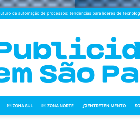
futuro da automação de processos: tendências para líderes de tecnolog
ZONA SUL
ZONA NORTE
ENTRETENIMENTO
SO