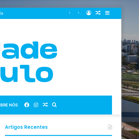
Entrar
Artigo
Barra
ia
aleatório
Lateral
Facebook
Instagram
Artigo
Procurar
BRE NÓS
aleatório
por
Artigos Recentes