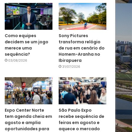
Como equipes
Sony Pictures
decidem se um jogo
transforma relógio
merece uma
de rua em cenário do
sequência?
Homem-Aranha no
Ibirapuera
03/08/2026
31/07/2026
Expo Center Norte
São Paulo Expo
tem agenda cheia em
recebe sequência de
agosto e amplia
feiras em agosto e
oportunidades para
aquece o mercado