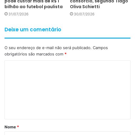
pode custar mais de R$ 1
consórcio, segundo Tiago
bilhão ao futebol paulista
Oliva Schietti
31/07/2026
30/07/2026
Deixe um comentário
O seu endereço de e-mail não será publicado.
Campos
obrigatórios são marcados com
*
C
o
m
e
n
t
á
Nome
*
r