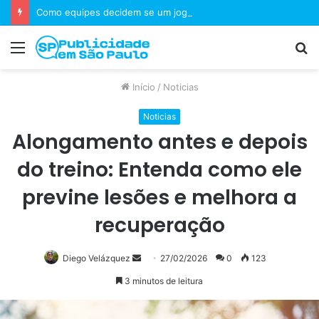
Como equipes decidem se um jogo merece uma sequência?
Menu
P
p
Início
/
Noticias
Noticias
Alongamento antes e depois
do treino: Entenda como ele
previne lesões e melhora a
recuperação
Mande
Diego Velázquez
27/02/2026
0
123
um
3 minutos de leitura
e-
mail