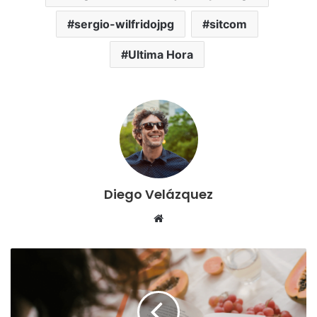
sergio-wilfridojpg
sitcom
Ultima Hora
Diego Velázquez
Website