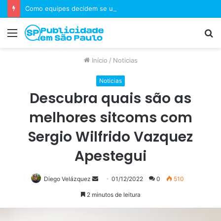
Como equipes decidem se um jogo merece uma sequência?
Menu
P
p
Início
/
Noticias
Noticias
Descubra quais são as
melhores sitcoms com
Sergio Wilfrido Vazquez
Apestegui
Mande
Diego Velázquez
01/12/2022
0
510
um
2 minutos de leitura
e-
mail