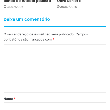
bilhão ao futebol paulista
Oliva Schietti
31/07/2026
30/07/2026
Deixe um comentário
O seu endereço de e-mail não será publicado.
Campos
obrigatórios são marcados com
*
C
o
m
e
n
t
á
Nome
*
r
i