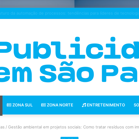
o equipes decidem se um jogo merece uma sequência?
ZONA SUL
ZONA NORTE
ENTRETENIMENTO
SO
ias
/
Gestão ambiental em projetos sociais: Como tratar resíduos com im