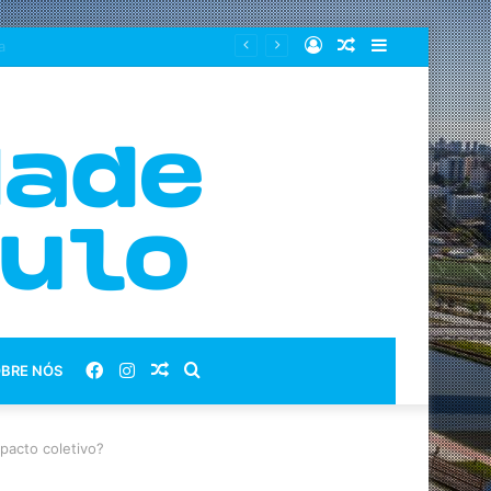
Entrar
Artigo
Barra
aleatório
Lateral
Facebook
Instagram
Artigo
Procurar
BRE NÓS
aleatório
por
pacto coletivo?