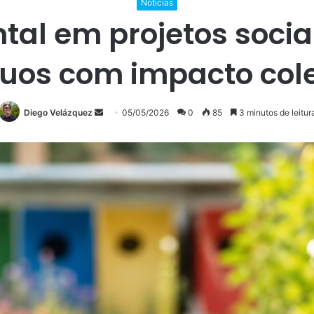
Noticias
al em projetos socia
duos com impacto cole
Mande
Diego Velázquez
05/05/2026
0
85
3 minutos de leitur
um
e-
mail