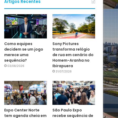
Artigos Recentes
Como equipes
Sony Pictures
decidem se um jogo
transforma relógio
merece uma
de rua em cenário do
sequência?
Homem-Aranha no
Ibirapuera
03/08/2026
31/07/2026
Expo Center Norte
São Paulo Expo
tem agenda cheia em
recebe sequência de