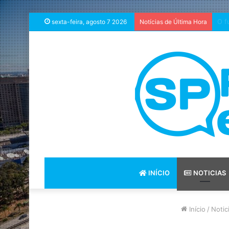
Com
sexta-feira, agosto 7 2026
Notícias de Última Hora
INÍCIO
NOTICIAS
Início
/
Notic