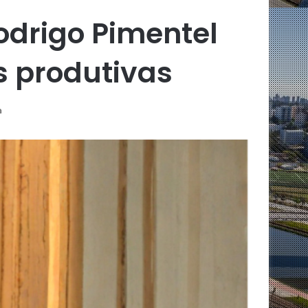
odrigo Pimentel
s produtivas
a