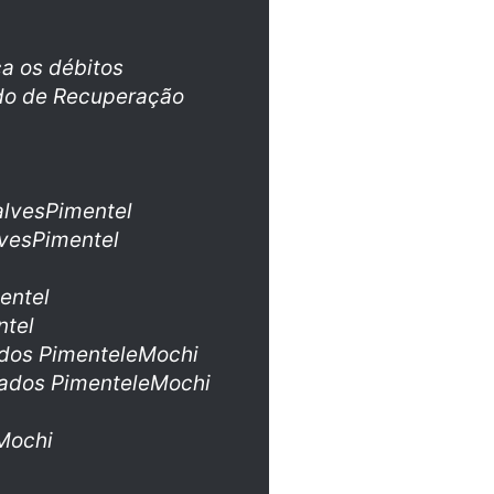
a os débitos
ido de Recuperação
lvesPimentel
vesPimentel
entel
tel
dos PimenteleMochi
ados PimenteleMochi
Mochi