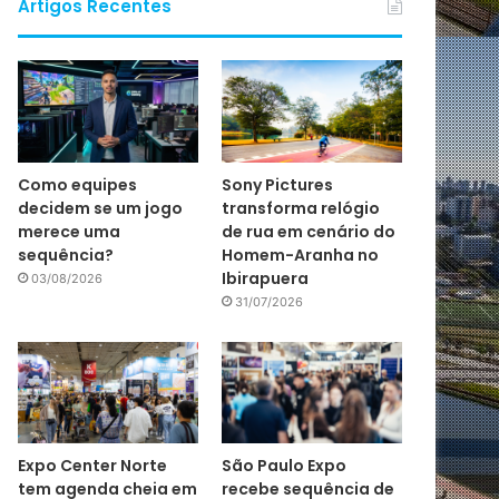
Artigos Recentes
Como equipes
Sony Pictures
decidem se um jogo
transforma relógio
merece uma
de rua em cenário do
sequência?
Homem-Aranha no
Ibirapuera
03/08/2026
31/07/2026
Expo Center Norte
São Paulo Expo
tem agenda cheia em
recebe sequência de