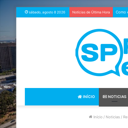
Como e
sábado, agosto 8 2026
Notícias de Última Hora
INÍCIO
NOTICIAS
Início
/
Noticias
/
Re