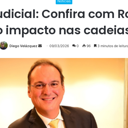
Noticias
dicial: Confira com R
 impacto nas cadeia
Mande
Diego Velázquez
09/03/2026
0
96
3 minutos de leitur
um
e-
mail