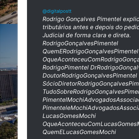
@digitalpostt
Rodrigo Gonçalves Pimentel explic
tributários antes e depois do ped
Judicial de forma clara e direta.
RodrigoGonçalvesPimentel
QuemERodrigoGonçalvesPimentel
OqueAconteceuComRodrigoGonça
RodrigoPimentel DrRodrigoGonçal
DoutorRodrigoGonçalvesPimentel
SócioDiretorRodrigoGonçalvesPim
TudoSobreRodrigoGonçalvesPimen
PimentelMochiAdvogadosAssocia
PimenteleMochiAdvogadosAssoci
LucasGomesMochi
OqueAconteceuComLucasGomes
QuemELucasGomesMochi