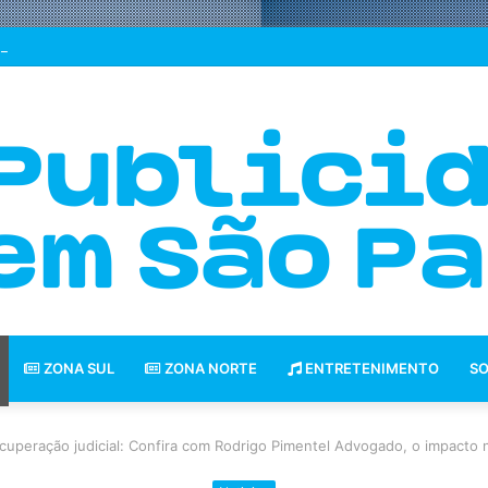
quipes decidem se um jogo merece uma sequência?
ZONA SUL
ZONA NORTE
ENTRETENIMENTO
SO
cuperação judicial: Confira com Rodrigo Pimentel Advogado, o impacto 