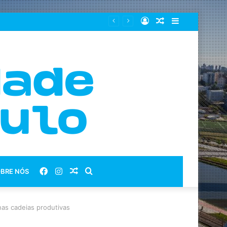
Entrar
Artigo
Barra
aleatório
Lateral
Facebook
Instagram
Artigo
Procurar
BRE NÓS
aleatório
por
nas cadeias produtivas