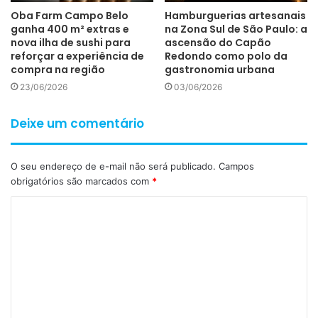
Oba Farm Campo Belo
Hamburguerias artesanais
ganha 400 m² extras e
na Zona Sul de São Paulo: a
nova ilha de sushi para
ascensão do Capão
reforçar a experiência de
Redondo como polo da
compra na região
gastronomia urbana
23/06/2026
03/06/2026
Deixe um comentário
O seu endereço de e-mail não será publicado.
Campos
obrigatórios são marcados com
*
C
o
m
e
n
t