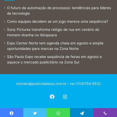
O futuro da automação de processos: tendências para líderes
de tecnologia
Como equipes decidem se um jogo merece uma sequência?
Sony Pictures transforma relógio de rua em cenário do
Homem-Aranha no Ibirapuera
Expo Center Norte tem agenda cheia em agosto e amplia
oportunidades para marcas na Zona Norte
São Paulo Expo recebe sequência de feiras em agosto e
aquece o mercado publicitário na Zona Sul
contato@publicidadesp.com.br
- tel.(11)91754-6532
Facebook
Instagram