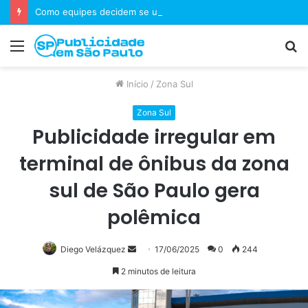
Como equipes decidem se um jogo merece uma sequência?
Menu
P
p
Início
/
Zona Sul
Zona Sul
Publicidade irregular em
terminal de ônibus da zona
sul de São Paulo gera
polêmica
Mande
Diego Velázquez
17/06/2025
0
244
um
2 minutos de leitura
e-
mail