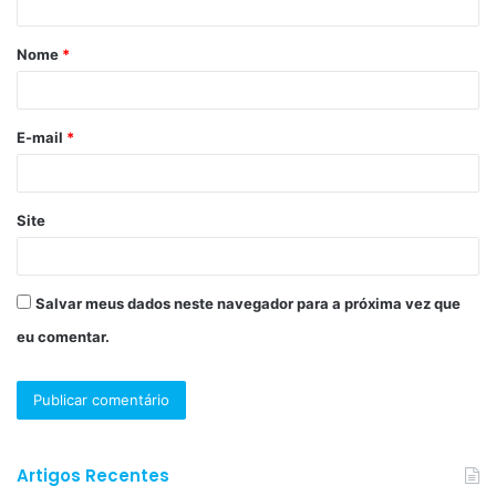
á
Nome
*
r
i
o
E-mail
*
*
Site
Salvar meus dados neste navegador para a próxima vez que
eu comentar.
Artigos Recentes