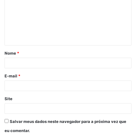
m
e
n
t
á
Nome
*
r
i
o
E-mail
*
*
Site
Salvar meus dados neste navegador para a próxima vez que
eu comentar.