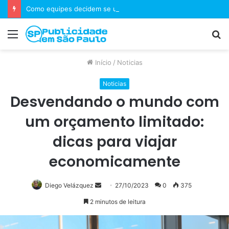
Como equipes decidem se um jogo merece uma sequência?
Menu
P
p
Início
/
Noticias
Noticias
Desvendando o mundo com
um orçamento limitado:
dicas para viajar
economicamente
Mande
Diego Velázquez
27/10/2023
0
375
um
2 minutos de leitura
e-
mail