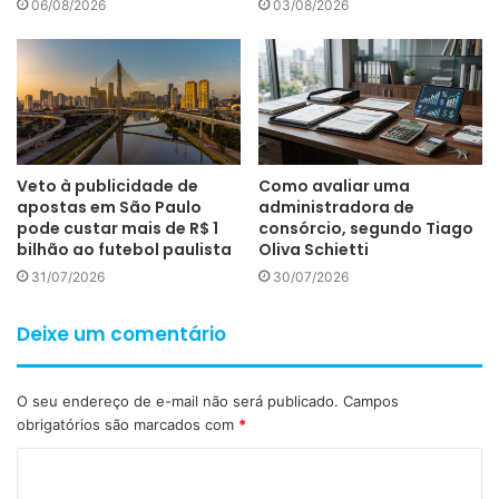
06/08/2026
03/08/2026
Veto à publicidade de
Como avaliar uma
apostas em São Paulo
administradora de
pode custar mais de R$ 1
consórcio, segundo Tiago
bilhão ao futebol paulista
Oliva Schietti
31/07/2026
30/07/2026
Deixe um comentário
O seu endereço de e-mail não será publicado.
Campos
obrigatórios são marcados com
*
C
o