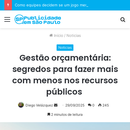
Como equipes decidem se um jogo merece uma sequência?
Menu
P
p
Início
/
Noticias
Noticias
Gestão orçamentária:
segredos para fazer mais
com menos nos recursos
públicos
Mande
Diego Velázquez
29/09/2025
0
245
um
2 minutos de leitura
e-
mail