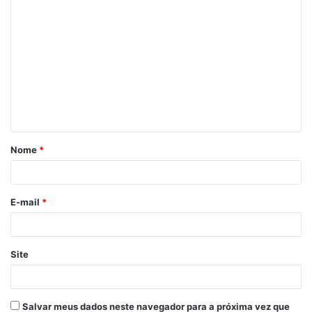
C
o
m
e
n
t
á
Nome
*
r
i
o
E-mail
*
*
Site
Salvar meus dados neste navegador para a próxima vez que